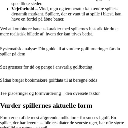
specifikke steder.
Vejrforhold
– Vind, regn og temperatur kan ændre spillets
dynamik markant. Spillere, der er vant til at spille i blæst, kan
have en fordel på åbne baner.
Ved at kombinere banens karakter med spillernes historik får du et
mere realistisk billede af, hvem der kan trives bedst.
Systematisk analyse: Din guide til at vurdere golfturneringer før du
spiller på dem
Sæt grænser for tid og penge i ansvarlig golfbetting
Sådan bruger bookmakere golfdata til at beregne odds
Tee-placeringer og formvurdering – den oversete faktor
Vurder spillernes aktuelle form
Form er en af de mest afgørende indikatorer for succes i golf. En
spiller, der har leveret stabile resultater de seneste uger, har ofte større
selvtillid og rytme i sit spil.