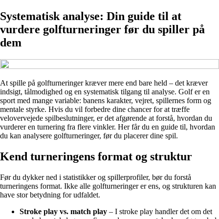
Systematisk analyse: Din guide til at
vurdere golfturneringer før du spiller på
dem
At spille på golfturneringer kræver mere end bare held – det kræver
indsigt, tålmodighed og en systematisk tilgang til analyse. Golf er en
sport med mange variable: banens karakter, vejret, spillernes form og
mentale styrke. Hvis du vil forbedre dine chancer for at træffe
velovervejede spilbeslutninger, er det afgørende at forstå, hvordan du
vurderer en turnering fra flere vinkler. Her får du en guide til, hvordan
du kan analysere golfturneringer, før du placerer dine spil.
Kend turneringens format og struktur
Før du dykker ned i statistikker og spillerprofiler, bør du forstå
turneringens format. Ikke alle golfturneringer er ens, og strukturen kan
have stor betydning for udfaldet.
Stroke play vs. match play
– I stroke play handler det om det