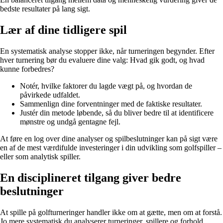
bedste resultater på lang sigt.
Lær af dine tidligere spil
En systematisk analyse stopper ikke, når turneringen begynder. Efter
hver turnering bør du evaluere dine valg: Hvad gik godt, og hvad
kunne forbedres?
Notér, hvilke faktorer du lagde vægt på, og hvordan de
påvirkede udfaldet.
Sammenlign dine forventninger med de faktiske resultater.
Justér din metode løbende, så du bliver bedre til at identificere
mønstre og undgå gentagne fejl.
At føre en log over dine analyser og spilbeslutninger kan på sigt være
en af de mest værdifulde investeringer i din udvikling som golfspiller –
eller som analytisk spiller.
En disciplineret tilgang giver bedre
beslutninger
At spille på golfturneringer handler ikke om at gætte, men om at forstå.
Jo mere systematisk du analyserer turneringer, spillere og forhold,