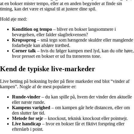
at en bokser mister tempo, eller at en anden begynder at finde sin
timing, kan det være et signal til at justere dine spil.
Hold øje med:
Kondition og tempo
– bliver en bokser langsommere i
bevægelsen, eller falder slagfrekvensen?
Kropssprog
– små tegn som hængende skuldre eller manglende
fodarbejde kan afsløre træthed.
Corner talk
– hvis du følger kampen med lyd, kan du ofte høre,
hvor presset en bokser er ud fra trænerens tone.
Kend de typiske live-markeder
Live betting på boksning byder på flere markeder end blot “vinder af
kampen”. Nogle af de mest populære er:
Runde-vinder
– du kan spille på, hvem der vinder den aktuelle
eller næste runde.
Kampens varighed
– om kampen går hele distancen, eller om
den slutter før tid.
Metode for sejr
– knockout, teknisk knockout eller pointsejr.
Live handicap
– hvor en bokser får et fiktivt forspring eller
efterslæb i point.