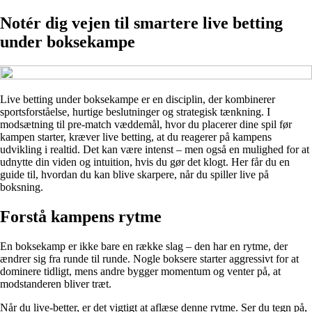
Notér dig vejen til smartere live betting
under boksekampe
Live betting under boksekampe er en disciplin, der kombinerer
sportsforståelse, hurtige beslutninger og strategisk tænkning. I
modsætning til pre-match væddemål, hvor du placerer dine spil før
kampen starter, kræver live betting, at du reagerer på kampens
udvikling i realtid. Det kan være intenst – men også en mulighed for at
udnytte din viden og intuition, hvis du gør det klogt. Her får du en
guide til, hvordan du kan blive skarpere, når du spiller live på
boksning.
Forstå kampens rytme
En boksekamp er ikke bare en række slag – den har en rytme, der
ændrer sig fra runde til runde. Nogle boksere starter aggressivt for at
dominere tidligt, mens andre bygger momentum og venter på, at
modstanderen bliver træt.
Når du live-better, er det vigtigt at aflæse denne rytme. Ser du tegn på,