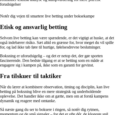
forudsigelser
Notér dig vejen til smartere live betting under boksekampe
Etisk og ansvarlig betting
Selvom live betting kan være spændende, er det vigtigt at huske, at det
også indebærer risiko. Sæt altid en grænse for, hvor meget du vil spille
for, og lad ikke tab føre til hurtige, følelsesdrevne beslutninger.
Boksning er uforudsigelig – og det er netop det, der gør sporten
fascinerende. Den bedste tilgang er at se betting som en måde at
engagere sig i kampen på, ikke som en garanti for gevinst.
Fra tilskuer til taktiker
Når du lærer at kombinere observation, timing og disciplin, kan live
betting på boksning blive en mere strategisk og underholdende
oplevelse. Det handler ikke om at gætte, men om at forstå kampens
dynamik og reagere med omtanke.
Så næste gang du ser to boksere i ringen, så notér dig rytmen,
momentum og de små signaler – for det er ofte dér, de klogeste spil