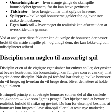
Omsætningskrav
– hvor mange gange du skal spille
bonusbeløbet igennem, før du kan hæve gevinster.
Tidsfrister
– hvor længe du har til at opfylde kravene.
Spiltyper
– hvilke spil bonusserne gælder for, og hvor stor
risiko de indebærer.
Egen bankroll
– hvor meget du realistisk kan afsætte uden at
overskride dine grænser.
Ved at analysere disse faktorer kan du vælge de bonusser, der passer
bedst til din måde at spille på – og undgå dem, der kan lokke dig ud i
udisciplineret adfærd.
Disciplin som nøglen til ansvarligt spil
Disciplin er en af de vigtigste egenskaber for enhver spiller, der ønsker
at bevare kontrollen. En bonusstrategi kan fungere som et værktøj til at
styrke denne disciplin. Når du på forhånd har fastlagt, hvilke bonusser
du vil bruge, og hvordan du vil bruge dem, bliver det lettere at holde
sig til planen.
Et simpelt princip er at betragte bonusser som en del af din samlede
spiløkonomi – ikke som “gratis penge”. Det hjælper med at bevare et
realistisk forhold til risiko og gevinst. Du kan for eksempel beslutte, at
bonusser kun bruges til lavrisiko-spil eller til at teste nye markeder,