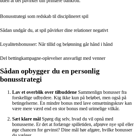
uden at det påvirker din primære bankroll.
Bonusstrategi som redskab til disciplineret spil
Sådan undgår du, at spil påvirker dine relationer negativt
Loyalitetsbonusser: Når tillid og belønning går hånd i hånd
Del bettingkampagne‑oplevelser ansvarligt med venner
Sådan opbygger du en personlig
bonusstrategi
Lav et overblik over tilbuddene
Sammenlign bonusser fra
forskellige udbydere. Kig ikke kun på beløbet, men også på
betingelserne. En mindre bonus med lave omsætningskrav kan
være mere værd end en stor bonus med urimelige vilkår.
Sæt klare mål
Spørg dig selv, hvad du vil opnå med
bonusserne. Er det at forlænge spilletiden, afprøve nye spil eller
øge chancen for gevinst? Dine mål bør afgøre, hvilke bonusser
du vælger.