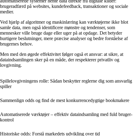
automatiserede systemer hente data direkte fra digitale kilder:
brugeradfærd på websites, kundefeedback, transaktioner og sociale
medier.
Ved hjælp af algoritmer og maskinlæring kan værktøjerne ikke blot
samle data, men også identificere mønstre og tendenser, som
mennesker ville bruge dage eller uger på at opdage. Det betyder
hurtigere beslutninger, mere præcise analyser og bedre forståelse af
brugernes behov.
Men med den øgede effektivitet følger også et ansvar: at sikre, at
dataindsamlingen sker på en måde, der respekterer privatliv og
lovgivning.
Spillelovgivningens rolle: Sådan beskytter reglerne dig som ansvarlig
spiller
Sammenlign odds og find de mest konkurrencedygtige bookmakere
Automatiserede værktøjer – effektiv dataindsamling med fuld bruger­
kontrol
Historiske odds: Forstå markedets udvikling over tid