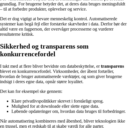
grundlag. For brugerne betyder det, at deres data bruges meningsfuldt
– til at forbedre produkter, oplevelser og service.
Det er dog vigtigt at bevare menneskelig kontrol. Automatiserede
systemer kan begå fejl eller forstærke skævheder i data. Derfor bør der
altid være en fagperson, der overvåger processerne og vurderer
resultaterne kritisk.
Sikkerhed og transparens som
konkurrencefordel
I takt med at flere bliver bevidste om databeskyttelse, er
transparens
blevet en konkurrencefordel. Virksomheder, der åbent fortæller,
hvordan de bruger automatiserede værktøjer, og som giver brugerne
indsigt i deres egne data, opnår større loyalitet.
Det kan for eksempel ske gennem:
Klare privatlivspolitikker skrevet i forståeligt sprog.
Mulighed for at downloade eller slette egne data.
Løbende opdateringer om, hvordan data bruges til forbedringer.
Når automatisering kombineres med åbenhed, bliver teknologien ikke
en trussel, men et redskab til at skabe værdi for alle parter.