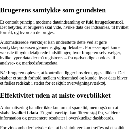
Brugerens samtykke som grundsten
Et centralt princip i moderne dataindsamling er
fuld bruger­kontrol
.
Det betyder, at brugeren skal vide, hvilke data der indsamles, til hvilket
formål, og hvordan de bruges.
Automatiserede værktøjer kan understøtte dette ved at gøre
samtykkeprocessen gennemsigtig og fleksibel. For eksempel kan et
website tilbyde detaljerede indstillinger, hvor brugeren selv vælger,
hvilke typer data der må registreres – fra nødvendige cookies til
analyse- og markedsføringsdata.
Når brugeren oplever, at kontrollen ligger hos dem, øges tilliden. Det
skaber et sundt forhold mellem virksomhed og kunde, hvor data bliver
et fælles redskab i stedet for et skjult overvågningsværktøj.
Effektivitet uden at miste overblikket
Automatisering handler ikke kun om at spare tid, men også om at
skabe
kvalitet i data
. Et godt værktøj kan filtrere støj fra, validere
information og præsentere resultater i overskuelige dashboards.
For virksomheder betyder det, at beslutninger kan træffes på et solidt